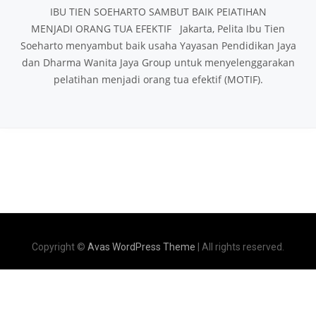
IBU TIEN SOEHARTO SAMBUT BAIK PEIATIHAN
MENJADI ORANG TUA EFEKTIF Jakarta, Pelita Ibu Tien
Soeharto menyambut baik usaha Yayasan Pendidikan Jaya
dan Dharma Wanita Jaya Group untuk menyelenggarakan
pelatihan menjadi orang tua efektif (MOTIF).
Copyright ©
Avas WordPress Theme
| All rights reserved.