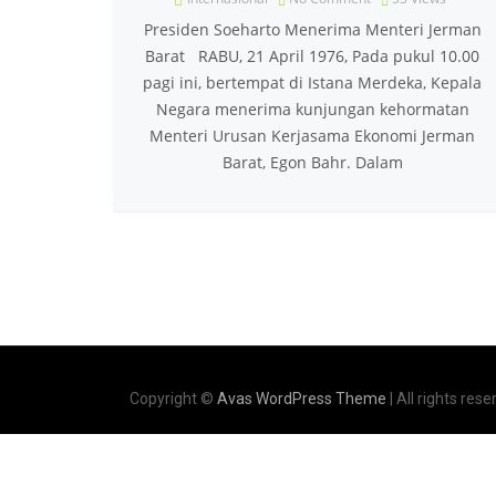
Presiden Soeharto Menerima Menteri Jerman
Barat RABU, 21 April 1976, Pada pukul 10.00
pagi ini, bertempat di Istana Merdeka, Kepala
Negara menerima kunjungan kehormatan
Menteri Urusan Kerjasama Ekonomi Jerman
Barat, Egon Bahr. Dalam
Copyright ©
Avas WordPress Theme
| All rights rese