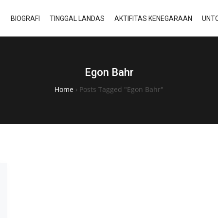
BIOGRAFI
TINGGAL LANDAS
AKTIFITAS KENEGARAAN
UNTO
Egon Bahr
Home
›
Posts Tagged "Egon Bahr"