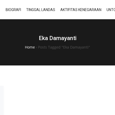
BIOGRAFI
TINGGAL LANDAS
AKTIFITAS KENEGARAAN
UNTO
Eka Damayanti
Home
›
Posts Tagged "Eka Damayanti"