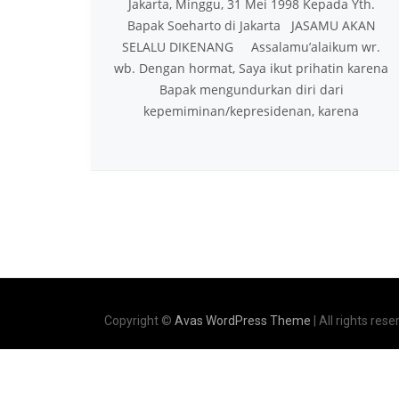
Jakarta, Minggu, 31 Mei 1998 Kepada Yth.
Bapak Soeharto di Jakarta JASAMU AKAN
SELALU DIKENANG Assalamu’alaikum wr.
wb. Dengan hormat, Saya ikut prihatin karena
Bapak mengundurkan diri dari
kepemiminan/kepresidenan, karena
Copyright ©
Avas WordPress Theme
| All rights rese