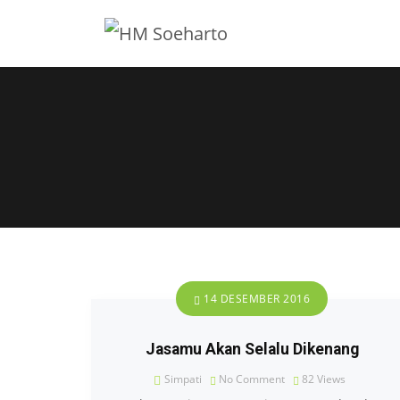
14 DESEMBER 2016
Jasamu Akan Selalu Dikenang
Simpati
No Comment
82
Views