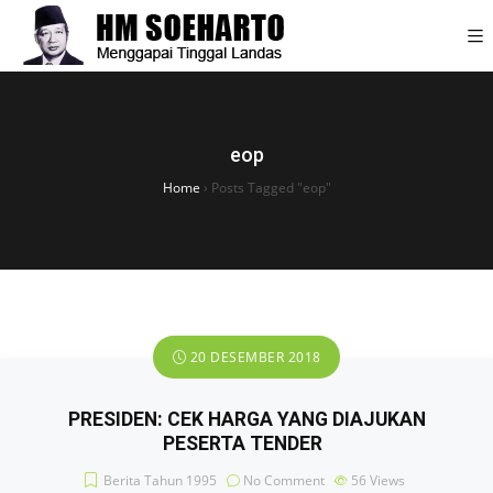
eop
Home
›
Posts Tagged "eop"
20 DESEMBER 2018
PRESIDEN: CEK HARGA YANG DIAJUKAN
PESERTA TENDER
Berita Tahun 1995
No Comment
56
Views