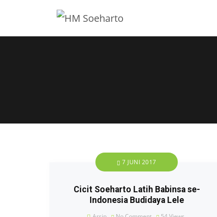
7 JUNI 2017
Cicit Soeharto Latih Babinsa se-
Indonesia Budidaya Lele
Arsip
No Comment
54
Views