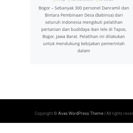
Bogor – Sebanyak 300 personel Danramil dan
Bintara Pembinaan Desa (Babinsa) dari
seluruh Indonesia mengikuti pelatihan
pertanian dan budidaya ikan lele di Tapos,
Bogor, Jawa Barat. Pelatihan ini dilakukan
untuk mendukung kebijakan pemerintah
dalam
Copyright ©
Avas WordPress Theme
| All rights rese