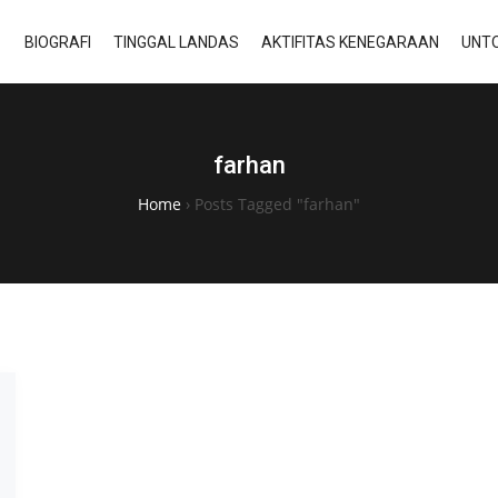
BIOGRAFI
TINGGAL LANDAS
AKTIFITAS KENEGARAAN
UNTO
farhan
Home
›
Posts Tagged "farhan"