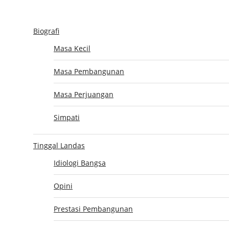
Biografi
BIOGRAFI
TINGGAL LANDAS
AKTIFITAS KENEGARAAN
UNTO
Masa Kecil
Masa Pembangunan
Masa Perjuangan
Simpati
Tinggal Landas
Idiologi Bangsa
Opini
GAT
Prestasi Pembangunan