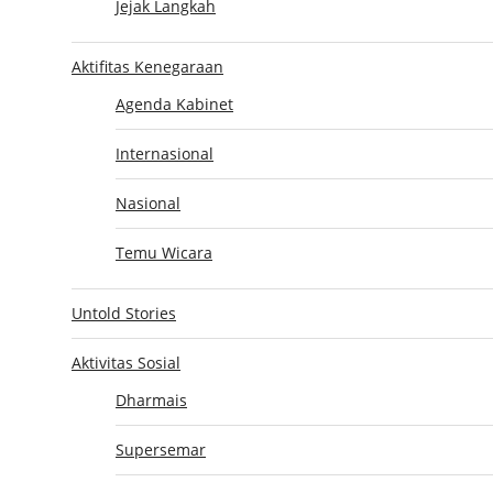
Jejak Langkah
GATT SETUJU INDONESIA IMPOR BERAS MAKSIMUM 70.000 TON 
be
Aktifitas Kenegaraan
Agenda Kabinet
Internasional
Nasional
Temu Wicara
Untold Stories
Aktivitas Sosial
Dharmais
Supersemar