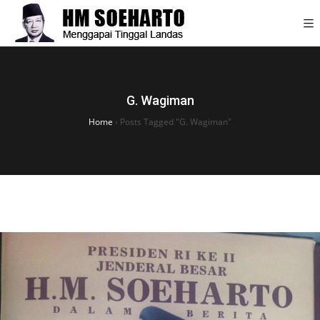
G. Wagiman
Home
›
Posts Tagged "G. Wagiman"