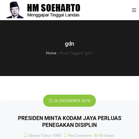
gdn
Home
›
Posts Tagged "gdn"
24 DESEMBER 2018
PRESIDEN MINTA KODAM JAYA PERLUAS
PENEGAKAN DISIPLIN
Berita Tahun 1995
No Comment
60
Views