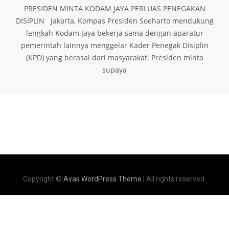
PRESIDEN MINTA KODAM JAYA PERLUAS PENEGAKAN
DISIPLIN Jakarta, Kompas Presiden Soeharto mendukung
langkah Kodam Jaya bekerja sama dengan aparatur
pemerintah lainnya menggelar Kader Penegak Disiplin
(KPD) yang berasal dari masyarakat. Presiden minta
supaya
Copyright ©
Avas WordPress Theme
| All rights reserved.