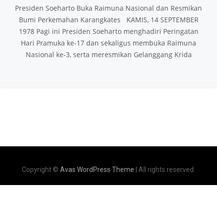
Presiden Soeharto Buka Raimuna Nasional dan Resmikan
Bumi Perkemahan Karangkates KAMIS, 14 SEPTEMBER
1978 Pagi ini Presiden Soeharto menghadiri Peringatan
Hari Pramuka ke-17 dan sekaligus membuka Raimuna
Nasional ke-3, serta meresmikan Gelanggang Krida
Copyright ©
Avas WordPress Theme
| All rights reserved.