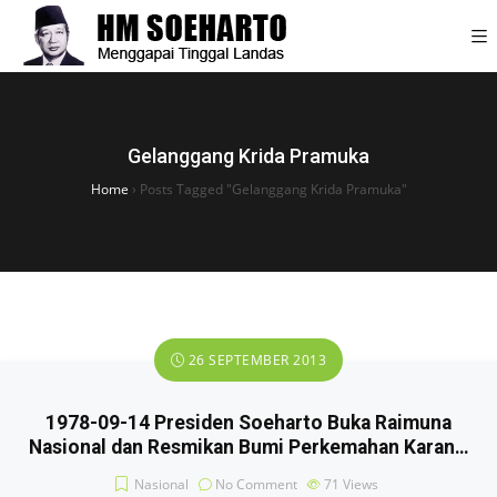
Gelanggang Krida Pramuka
Home
›
Posts Tagged "Gelanggang Krida Pramuka"
26 SEPTEMBER 2013
1978-09-14 Presiden Soeharto Buka Raimuna
Nasional dan Resmikan Bumi Perkemahan Karan…
Nasional
No Comment
71
Views