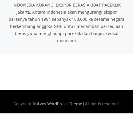
INDONESIA KURANGI EKSPOR BERAS AKIBAT PACEKLIK
Jakarta, Antara Indonesia akan mengurangi ekspor
berasnya tahun 1994 sebanyak 180.000 ke sesama negara
berkembang anggota GNB untuk menambah persediaan
beras guna menghadapi paceklik dan banjir. Seusai
menemui
Copyright ©
Avas WordPress Theme
| All rights reserved.