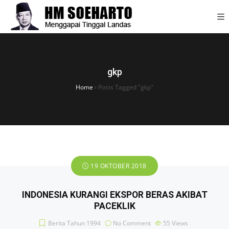
gkp
Home
›
Posts Tagged "gkp"
19 OKTOBER 2018
INDONESIA KURANGI EKSPOR BERAS AKIBAT
PACEKLIK
Berita Tahun 1994
No Comment
55
Views