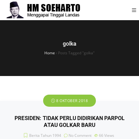
golka
Home
›
Posts Tagged "golka"
8 OKTOBER 2018
PRESIDEN: TIDAK PERLU DIDIRIKAN PARPOL
ATAU GOLKAR BARU
Berita Tahun 1994
No Comment
66
Views