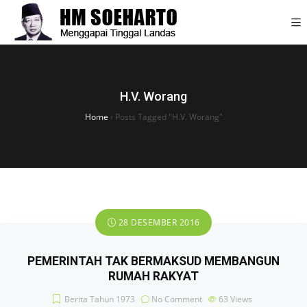
H.V. Worang
Home
›
Posts Tagged "H.V. Worang"
28 DESEMBER 2016
PEMERINTAH TAK BERMAKSUD MEMBANGUN
RUMAH RAKYAT
Berita Tahun 1973
No Comment
63
Views