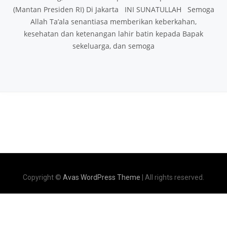
(Mantan Presiden RI) Di Jakarta INI SUNATULLAH Semoga
Allah Ta’ala senantiasa memberikan keberkahan,
kesehatan dan ketenangan lahir batin kepada Bapak
sekeluarga, dan semoga
Copyright ©
Avas WordPress Theme
| All rights reserved.