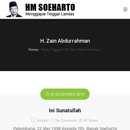
H. Zain Abdurrahman
Home
›
Posts Tagged "H. Zain Abdurrahman"
20 DESEMBER 2016
Ini Sunatullah
Simpati
No Comment
67
Views
Palembang, 22 Mei 1998 Kepada Yth. Bapak Soeharto