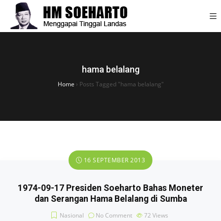
hama belalang
Home
›
Posts Tagged "hama belalang"
16 SEPTEMBER 2013
1974-09-17 Presiden Soeharto Bahas Moneter
dan Serangan Hama Belalang di Sumba
Nasional
No Comment
72
Views