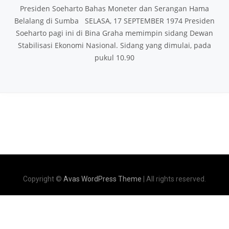
Presiden Soeharto Bahas Moneter dan Serangan Hama
Belalang di Sumba SELASA, 17 SEPTEMBER 1974 Presiden
Soeharto pagi ini di Bina Graha memimpin sidang Dewan
Stabilisasi Ekonomi Nasional. Sidang yang dimulai, pada
pukul 10.90
Copyright ©
Avas WordPress Theme
| All rights reserved.