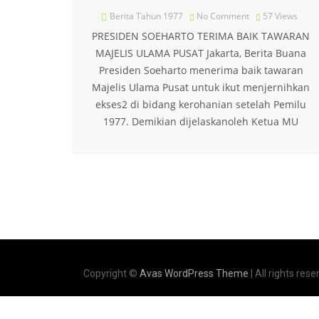
Berita Tahun 1977
No Comment
57
Views
PRESIDEN SOEHARTO TERIMA BAIK TAWARAN
MAJELIS ULAMA PUSAT Jakarta, Berita Buana
Presiden Soeharto menerima baik tawaran
Majelis Ulama Pusat untuk ikut menjernihkan
ekses2 di bidang kerohanian setelah Pemilu
1977. Demikian dijelaskanoleh Ketua MU
Copyright ©
Avas WordPress Theme
| All rights rese