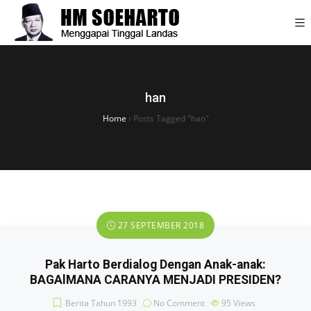
han
Home
›
Posts Tagged "han"
27 SEPTEMBER 2018
Pak Harto Berdialog Dengan Anak-anak:
BAGAlMANA CARANYA MENJADI PRESIDEN?
Berita Tahun 1993
No Comment
95
Views