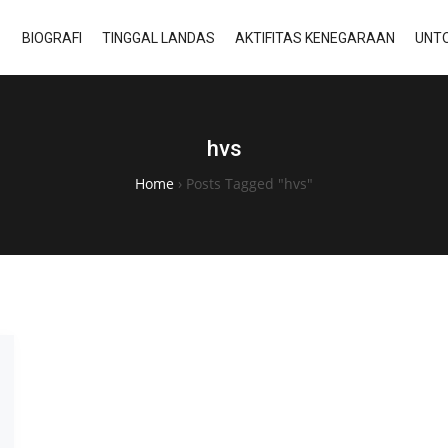
BIOGRAFI
TINGGAL LANDAS
AKTIFITAS KENEGARAAN
UNTO
hvs
Home
›
Posts Tagged "hvs"