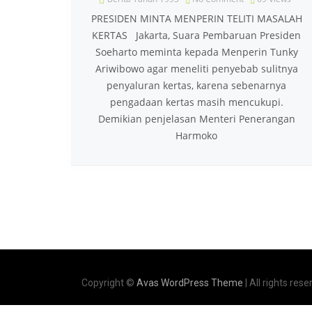
PRESIDEN MINTA MENPERIN TELITI MASALAH
KERTAS Jakarta, Suara Pembaruan Presiden
Soeharto meminta kepada Menperin Tunky
Ariwibowo agar meneliti penyebab sulitnya
penyaluran kertas, karena sebenarnya
pengadaan kertas masih mencukupi.
Demikian penjelasan Menteri Penerangan
Harmoko
Copyright ©
Avas WordPress Theme
| All rights rese