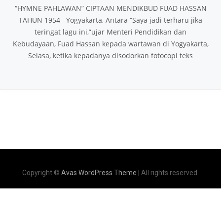
“HYMNE PAHLAWAN” CIPTAAN MENDIKBUD FUAD HASSAN
TAHUN 1954 Yogyakarta, Antara “Saya jadi terharu jika
teringat lagu ini,”ujar Menteri Pendidikan dan
Kebudayaan, Fuad Hassan kepada wartawan di Yogyakarta,
Selasa, ketika kepadanya disodorkan fotocopi teks
Copyright ©
Avas WordPress Theme
| All rights reserved.