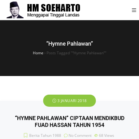
“Hymne Pahlawan”
Home
›
Posts Tagged "“Hymne Pahlawan”"
3 JANUARI 2018
“HYMNE PAHLAWAN” CIPTAAN MENDIKBUD
FUAD HASSAN TAHUN 1954
Berita Tahun 1988
No Comment
68
Views