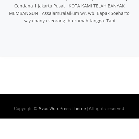
Cendana 1 Jakarta Pusat KOTA KAMI TELAH BANYAK
MEMBANGUN Assalamu’alaikum wr. wb. Bapak Soeharto,
saya hanya seorang ibu rumah tangga. Tapi
Copyright ©
Avas WordPress Theme
| All rights reserved.