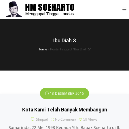
Ibu Diah S
Home
›
Posts Tagged "Ibu Diah S"
13 DESEMBER 2016
Kota Kami Telah Banyak Membangun
Simpati
No Comment
59
Views
Samarinda, 22 Mei 1998 Kepada Yth. Bapak Soeharto di Jl.