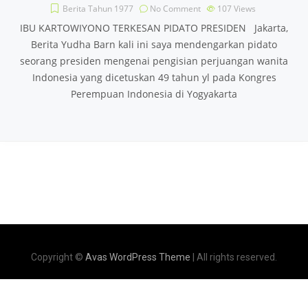
Berita Tahun 1977
No Comment
107
Views
IBU KARTOWIYONO TERKESAN PIDATO PRESIDEN Jakarta,
Berita Yudha Barn kali ini saya mendengarkan pidato
seorang presiden mengenai pengisian perjuangan wanita
Indonesia yang dicetuskan 49 tahun yl pada Kongres
Perempuan Indonesia di Yogyakarta
Copyright ©
Avas WordPress Theme
| All rights reserved.