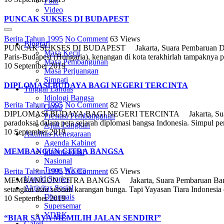
Foto
Video
PUNCAK SUKSES DI BUDAPEST
Berita Tahun 1995
No Comment
63
Views
Biografi
PUNCAK SUKSES DI BUDAPEST Jakarta, Suara Pembaruan Dari cata
Masa Kecil
Paris-Budapest (Hungaria), kenangan di kota terakhirlah tampaknya 
Masa Pembangunan
10 September 2019
Masa Perjuangan
Simpati
DIPLOMASI BUDAYA BAGI NEGERI TERCINTA
Tinggal Landas
Idiologi Bangsa
Berita Tahun 1995
No Comment
82
Views
Opini
DIPLOMASI BUDAYA BAGI NEGERI TERCINTA Jakarta, Suara Pembaru
Prestasi Pembangunan
paradoksal dalam peta sejarah diplomasi bangsa Indonesia. Simpul pe
Jejak Langkah
10 September 2019
Aktifitas Kenegaraan
Agenda Kabinet
MEMBANGUN CITRA BANGSA
Internasional
Nasional
Temu Wicara
Berita Tahun 1995
No Comment
65
Views
Untold Stories
MEMBANGUN CITRA BANGSA Jakarta, Suara Pembaruan Banyak cara
Aktivitas Sosial
setangkai atau sebuah karangan bunga. Tapi Yayasan Tiara Indonesia
Dharmais
10 September 2019
Supersemar
YDRK
“BIAR SAYA MEMILIH JALAN SENDIRI”
Galeri