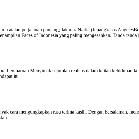
tan perjalanan panjang; Jakarta- Narita (Jepang)-Los Angeles­
penampilan Faces of Indonesia yang paling mengesankan. Tanda-tanda i
an Menyimak sejumlah realitas dalam kaitan kehidupan kenegara
ndapat itu
 mengungkapkan rasa terima kasih. Dengan bersalaman, mencium
 dan