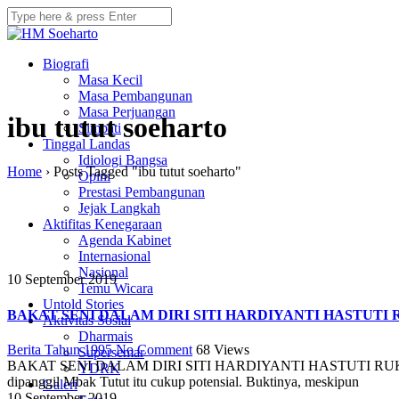
Biografi
Masa Kecil
Masa Pembangunan
Masa Perjuangan
ibu tutut soeharto
Simpati
Tinggal Landas
Idiologi Bangsa
Home
›
Posts Tagged "ibu tutut soeharto"
Opini
Prestasi Pembangunan
Jejak Langkah
Aktifitas Kenegaraan
Agenda Kabinet
Internasional
Nasional
10 September 2019
Temu Wicara
Untold Stories
BAKAT SENI DALAM DIRI SITI HARDIYANTI HASTUT
Aktivitas Sosial
Dharmais
Berita Tahun 1995
No Comment
68
Views
Supersemar
BAKAT SENI DALAM DIRI SITI HARDIYANTI HASTUTI RUKMANA C
YDRK
dipanggil Mbak Tutut itu cukup potensial. Buktinya, meskipun
Galeri
10 September 2019