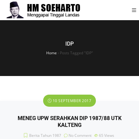
IDP
Home
›
Posts Tagged "IDP"
10 SEPTEMBER 2017
MENEG UPW SERAHKAN DIP 1987/88 UTK
KALTENG
Berita Tahun 1987
No Comment
65
Views