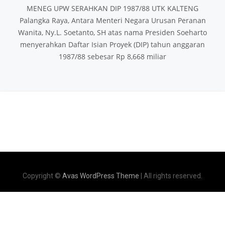
MENEG UPW SERAHKAN DIP 1987/88 UTK KALTENG
Palangka Raya, Antara Menteri Negara Urusan Peranan
Wanita, Ny.L. Soetanto, SH atas nama Presiden Soeharto
menyerahkan Daftar Isian Proyek (DIP) tahun anggaran
1987/88 sebesar Rp 8,668 miliar
Copyright ©
Avas WordPress Theme
| All rights reserved.