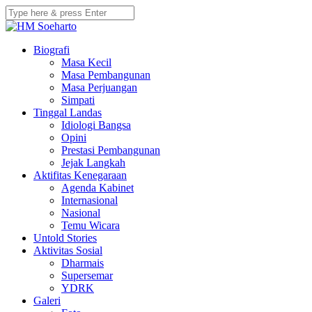
Biografi
Masa Kecil
Masa Pembangunan
Masa Perjuangan
Simpati
Tinggal Landas
Idiologi Bangsa
Opini
Prestasi Pembangunan
Jejak Langkah
Aktifitas Kenegaraan
Agenda Kabinet
Internasional
Nasional
Temu Wicara
Untold Stories
Aktivitas Sosial
Dharmais
Supersemar
YDRK
Galeri