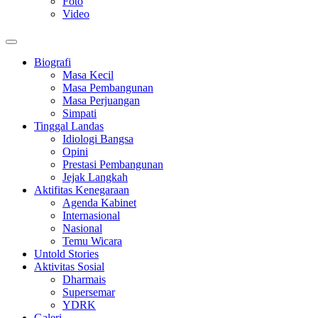
Foto
Video
Biografi
Masa Kecil
Masa Pembangunan
Masa Perjuangan
Simpati
Tinggal Landas
Idiologi Bangsa
Opini
Prestasi Pembangunan
Jejak Langkah
Aktifitas Kenegaraan
Agenda Kabinet
Internasional
Nasional
Temu Wicara
Untold Stories
Aktivitas Sosial
Dharmais
Supersemar
YDRK
Galeri