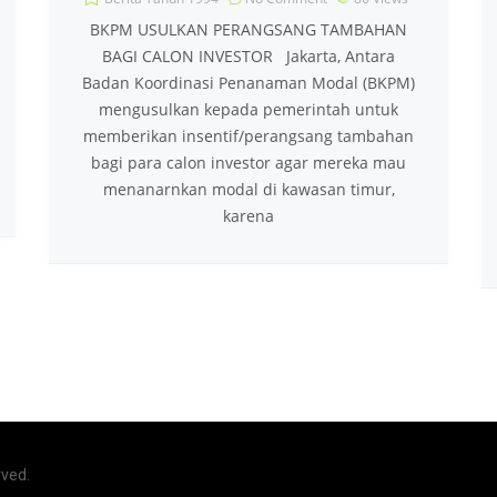
BKPM USULKAN PERANGSANG TAMBAHAN
BAGI CALON INVESTOR Jakarta, Antara
Badan Koordinasi Penanaman Modal (BKPM)
mengusulkan kepada pemerintah untuk
memberikan insentif/perangsang tambahan
bagi para calon investor agar mereka mau
menanarnkan modal di kawasan timur,
karena
rved.