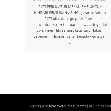
RCTI PERLU ATUR MEKANISME UNTUK
HINDARI PEMILIKAN ASING Jakarta, Antara
RCTI bila akan “go public”perlu
mencantumkan ketentuan bahwa asing tidak
boleh memiliki saham, kata Karo Hukum
Bapepam I Njoman Cager kepada wartawan
di
Copyright ©
Avas WordPress Theme
| All rights rese