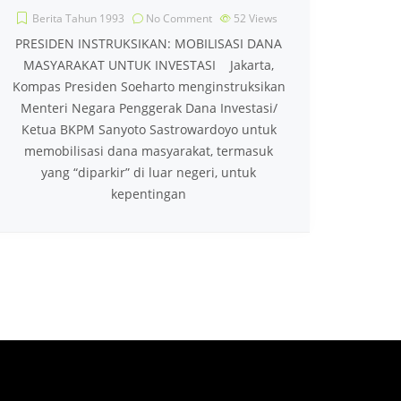
Berita Tahun 1993
No Comment
52
Views
PRESIDEN INSTRUKSIKAN: MOBILISASI DANA
MASYARAKAT UNTUK INVESTASI Jakarta,
Kompas Presiden Soeharto menginstruksikan
Menteri Negara Penggerak Dana Investasi/
Ketua BKPM Sanyoto Sastrowardoyo untuk
memobilisasi dana masyarakat, termasuk
yang “diparkir” di luar negeri, untuk
kepentingan