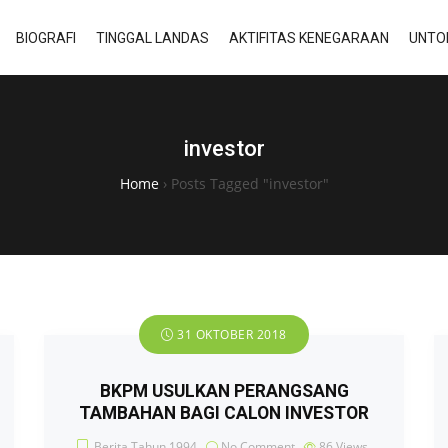
BIOGRAFI
TINGGAL LANDAS
AKTIFITAS KENEGARAAN
UNTO
investor
Home
›
Posts Tagged "investor"
31 OKTOBER 2018
BKPM USULKAN PERANGSANG
TAMBAHAN BAGI CALON INVESTOR
Berita Tahun 1994
No Comment
86
Views