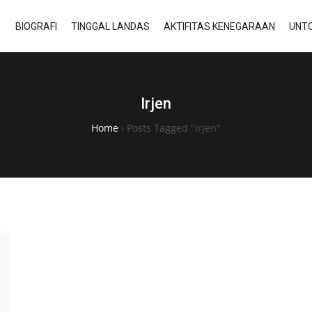
BIOGRAFI
TINGGAL LANDAS
AKTIFITAS KENEGARAAN
UNTO
Irjen
Home
›
Posts Tagged "Irjen"