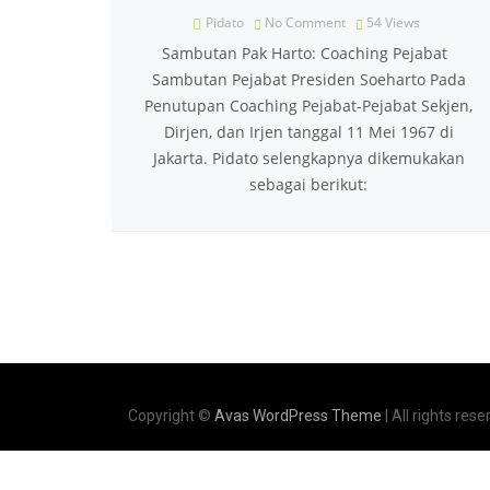
Pidato
No Comment
54
Views
Sambutan Pak Harto: Coaching Pejabat
Sambutan Pejabat Presiden Soeharto Pada
Penutupan Coaching Pejabat-Pejabat Sekjen,
Dirjen, dan Irjen tanggal 11 Mei 1967 di
Jakarta. Pidato selengkapnya dikemukakan
sebagai berikut:
Copyright ©
Avas WordPress Theme
| All rights rese