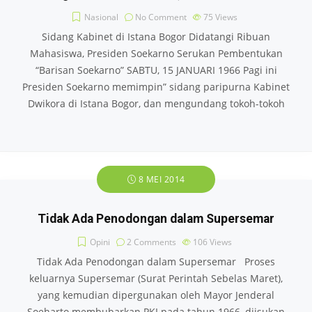
Nasional
No Comment
75
Views
Sidang Kabinet di Istana Bogor Didatangi Ribuan
Mahasiswa, Presiden Soekarno Serukan Pembentukan
“Barisan Soekarno” SABTU, 15 JANUARI 1966 Pagi ini
Presiden Soekarno memimpin” sidang paripurna Kabinet
Dwikora di Istana Bogor, dan mengundang tokoh-tokoh
8 MEI 2014
Tidak Ada Penodongan dalam Supersemar
Opini
2 Comments
106
Views
Tidak Ada Penodongan dalam Supersemar Proses
keluarnya Supersemar (Surat Perintah Sebelas Maret),
yang kemudian dipergunakan oleh Mayor Jenderal
Soeharto membubarkan PKI pada tahun 1966, diisukan