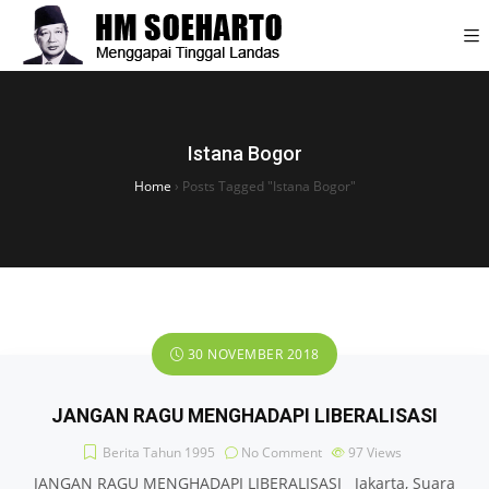
Istana Bogor
Home
›
Posts Tagged "Istana Bogor"
30 NOVEMBER 2018
JANGAN RAGU MENGHADAPI LIBERALISASI
Berita Tahun 1995
No Comment
97
Views
JANGAN RAGU MENGHADAPI LIBERALISASI Jakarta, Suara