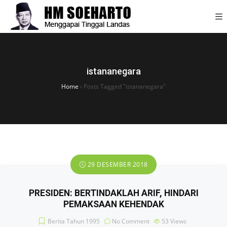
istananegara
Home
›
Posts Tagged "istananegara"
29 DESEMBER 2018
PRESIDEN: BERTINDAKLAH ARIF, HINDARI
PEMAKSAAN KEHENDAK
Berita Tahun 1995
No Comment
53
Views