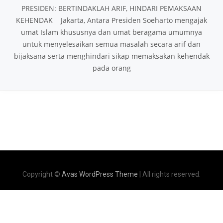
PRESIDEN: BERTINDAKLAH ARIF, HINDARI PEMAKSAAN
KEHENDAK Jakarta, Antara Presiden Soeharto mengajak
umat Islam khususnya dan umat beragama umumnya
untuk menyelesaikan semua masalah secara arif dan
bijaksana serta menghindari sikap memaksakan kehendak
pada orang
Copyright ©
Avas WordPress Theme
| All rights reserved.