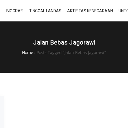
BIOGRAFI
TINGGAL LANDAS
AKTIFITAS KENEGARAAN
UNTO
Jalan Bebas Jagorawi
Home
›
Posts Tagged "Jalan Bebas Jagorawi"