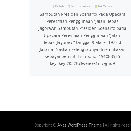
Pidato
No Comment
64
Views
Sambutan Presiden Soeharto Pada Upacara
Peresmian Penggunaan “Jalan Bebas
Jagorawi” Sambutan Presiden Soeharto pada
Upacara Peresmian Penggunaan “Jalan
Bebas Jagorawi” tanggal 9 Maret 1978 di
Jakarta. Naskah selengkapnya dikemukakan
sebagai berikut: [scribd id=191088556
key=key-2032to3weie9x1mwghu9
Copyright ©
Avas WordPress Theme
| All rights rese