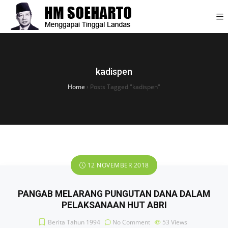
kadispen
Home
›
Posts Tagged "kadispen"
12 NOVEMBER 2018
PANGAB MELARANG PUNGUTAN DANA DALAM
PELAKSANAAN HUT ABRI
Berita Tahun 1994
No Comment
53
Views