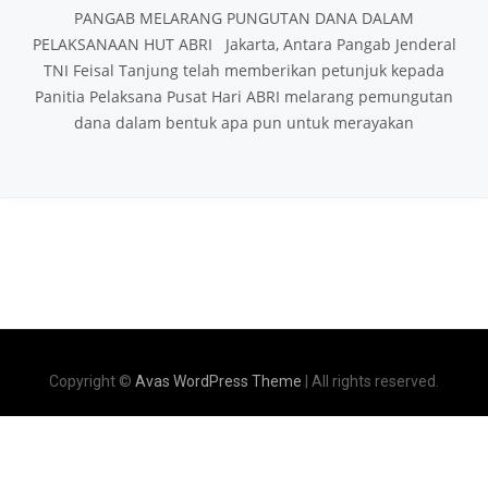
PANGAB MELARANG PUNGUTAN DANA DALAM
PELAKSANAAN HUT ABRI Jakarta, Antara Pangab Jenderal
TNI Feisal Tanjung telah memberikan petunjuk kepada
Panitia Pelaksana Pusat Hari ABRI melarang pemungutan
dana dalam bentuk apa pun untuk merayakan
Copyright ©
Avas WordPress Theme
| All rights reserved.