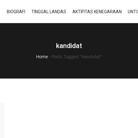
BIOGRAFI
TINGGAL LANDAS
AKTIFITAS KENEGARAAN
UNTO
kandidat
Home
›
Posts Tagged "kandidat"