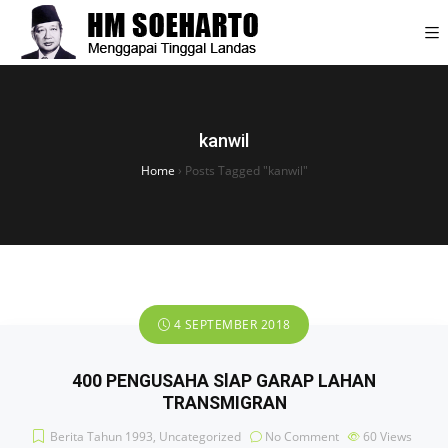
kanwil
Home
›
Posts Tagged "kanwil"
4 SEPTEMBER 2018
400 PENGUSAHA SlAP GARAP LAHAN
TRANSMIGRAN
Berita Tahun 1993
,
Uncategorized
No Comment
60
Views