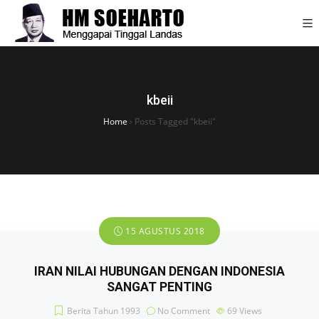
kbeii
Home
›
Posts Tagged "kbeii"
15 AGUSTUS 2018
IRAN NILAI HUBUNGAN DENGAN INDONESIA
SANGAT PENTING
Berita Tahun 1993
No Comment
69
Views