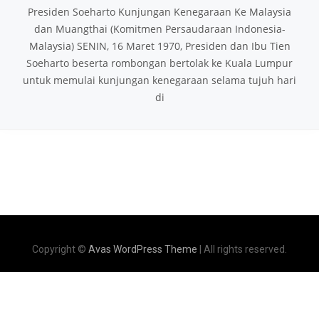
Presiden Soeharto Kunjungan Kenegaraan Ke Malaysia
dan Muangthai (Komitmen Persaudaraan Indonesia-
Malaysia) SENIN, 16 Maret 1970, Presiden dan Ibu Tien
Soeharto beserta rombongan bertolak ke Kuala Lumpur
untuk memulai kunjungan kenegaraan selama tujuh hari
di
Copyright ©
Avas WordPress Theme
| All rights reserved.