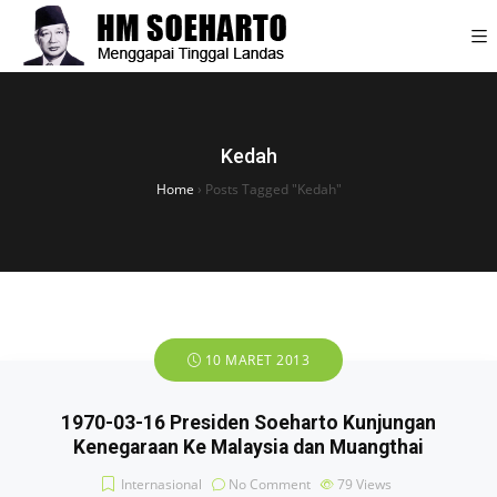
Kedah
Home
›
Posts Tagged "Kedah"
10 MARET 2013
1970-03-16 Presiden Soeharto Kunjungan
Kenegaraan Ke Malaysia dan Muangthai
Internasional
No Comment
79
Views