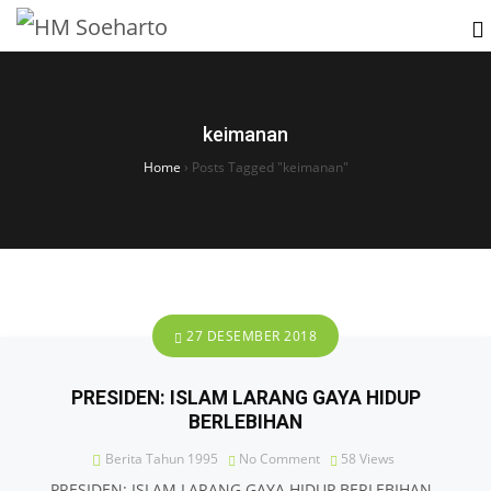
keimanan
Home
›
Posts Tagged "keimanan"
27 DESEMBER 2018
PRESIDEN: ISLAM LARANG GAYA HIDUP
BERLEBIHAN
Berita Tahun 1995
No Comment
58
Views
PRESIDEN: ISLAM LARANG GAYA HIDUP BERLEBIHAN