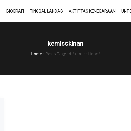
BIOGRAFI
TINGGAL LANDAS
AKTIFITAS KENEGARAAN
UNTO
kemisskinan
Home
›
Posts Tagged "kemisskinan"