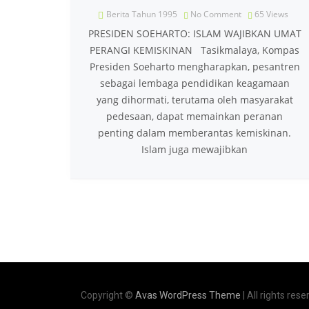
Berita Tahun 1995
No Comment
65
Views
PRESIDEN SOEHARTO: ISLAM WAJIBKAN UMAT
PERANGI KEMISKINAN Tasikmalaya, Kompas
Presiden Soeharto mengharapkan, pesantren
sebagai lembaga pendidikan keagamaan
yang dihormati, terutama oleh masyarakat
pedesaan, dapat memainkan peranan
penting dalam memberantas kemiskinan.
Islam juga mewajibkan
Copyright ©
Avas WordPress Theme
| All rights rese