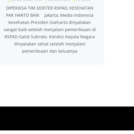
DIPERIKSA TIM DOKTER RSPAD, KESEHATAN
PAK HARTO BAlK Jakarta, Media Indonesia
Kesehatan Presiden Soeharto dinyatakan
sangat baik setelah menjalani pemeriksaan di
RSPAD Gatot Subroto. Kondisi Kepala Negara
dinyatakan sehat setelah menjalani
pemeriksaan dan keluamya