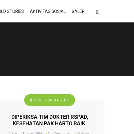
LD STORIES
AKTIVITAS SOSIAL
GALERI
17 NOVEMBER 2018
DIPERIKSA TIM DOKTER RSPAD,
KESEHATAN PAK HARTO BAlK
Berita Tahun 1994
No Comment
55
Views