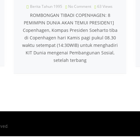
Berita Tahun 1995
No Comment
63
Views
ROMBONGAN TIBADI COPENHAGEN: 8
PEMIMPIN DUNIA AKAN TEMUI PRESIDEN1]
Copenhagen, Kompas Presiden Soeharto tiba
di Copenhagen hari Kamis pagi pukul 08.30
waktu setempat (14:30WIB) untuk menghadiri
KIT Dunia mengenai Pembangunan Sosial,
setelah terbang
rved.