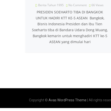
Berita Tahun 1995
No Comment
66
Views
PRESIDEN SOEHARTO TIBA DI BANGKOK
UNTUK HADIRI KTT KE-5 ASEAN Bangkok,
Bisnis Indonesia Presiden dan Ibu Tien
Soeharto tiba di Bandara Udara Dong Muang,
Bangkok kemarin untuk menghadiri KTT ke-5
ASEAN yang dimulai hari
Copyright ©
Avas WordPress Theme
| All rights rese