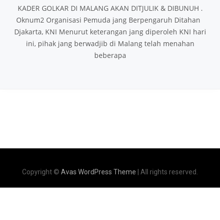
KADER GOLKAR DI MALANG AKAN DITJULIK & DIBUNUH .
Oknum2 Organisasi Pemuda jang Berpengaruh Ditahan
Djakarta, KNI Menurut keterangan jang diperoleh KNI hari
ini, pihak jang berwadjib di Malang telah menahan
beberapa
Copyright ©
Avas WordPress Theme
| All rights reserved.