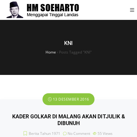
KNI
Home
›
Posts Tagged "KNI"
13 DESEMBER 2016
KADER GOLKAR DI MALANG AKAN DITJULIK &
DIBUNUH
Berita Tahun 1971
No Comment
55
Views