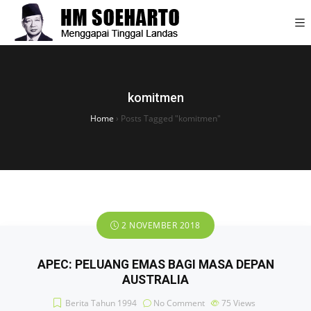
komitmen
Home
›
Posts Tagged "komitmen"
2 NOVEMBER 2018
APEC: PELUANG EMAS BAGI MASA DEPAN
AUSTRALIA
Berita Tahun 1994
No Comment
75
Views