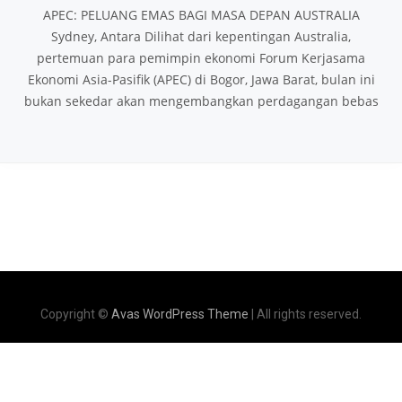
APEC: PELUANG EMAS BAGI MASA DEPAN AUSTRALIA
Sydney, Antara Dilihat dari kepentingan Australia,
pertemuan para pemimpin ekonomi Forum Kerjasama
Ekonomi Asia-Pasifik (APEC) di Bogor, Jawa Barat, bulan ini
bukan sekedar akan mengembangkan perdagangan bebas
Copyright ©
Avas WordPress Theme
| All rights reserved.