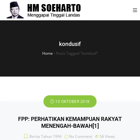
kondusif
Home
›
Posts Tagged "kondusif"
10 OKTOBER 2018
FPP: PERHATIKAN KEMAMPUAN RAKYAT
MENENGAH-BAWAH[1]
Berita Tahun 1994
No Comment
56
Views