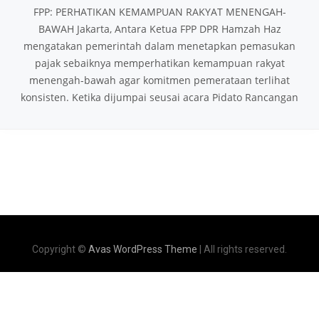
FPP: PERHATIKAN KEMAMPUAN RAKYAT MENENGAH-
BAWAH Jakarta, Antara Ketua FPP DPR Hamzah Haz
mengatakan pemerintah dalam menetapkan pemasukan
pajak sebaiknya memperhatikan kemampuan rakyat
menengah-bawah agar komitmen pemerataan terlihat
konsisten. Ketika dijumpai seusai acara Pidato Rancangan
Copyright ©
Avas WordPress Theme
| All rights reserved.