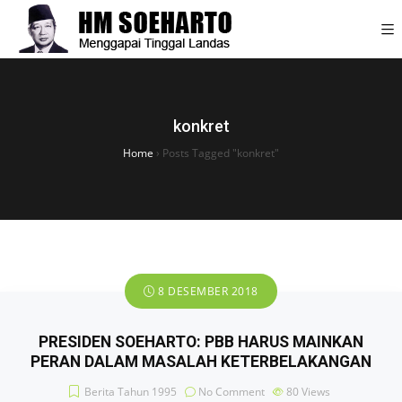
konkret
Home
›
Posts Tagged "konkret"
8 DESEMBER 2018
PRESIDEN SOEHARTO: PBB HARUS MAINKAN
PERAN DALAM MASALAH KETERBELAKANGAN
Berita Tahun 1995
No Comment
80
Views