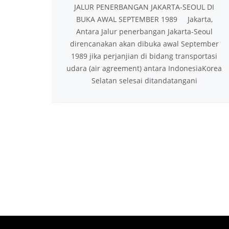
JALUR PENERBANGAN JAKARTA-SEOUL DI
BUKA AWAL SEPTEMBER 1989 Jakarta,
Antara Jalur penerbangan Jakarta-Seoul
direncanakan akan dibuka awal September
1989 jika perjanjian di bidang transportasi
udara (air agreement) antara Indonesia­Korea
Selatan selesai ditandatangani