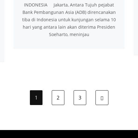
INDONESIA Jakarta, Antara Tujuh pejabat
Bank Pembangunan Asia (ADB) direncanakan
tiba di Indonesia untuk kunjungan selama 10
hari yang antara lain akan diterima Presiden
Soeharto, meninjau
1
2
3
Next page