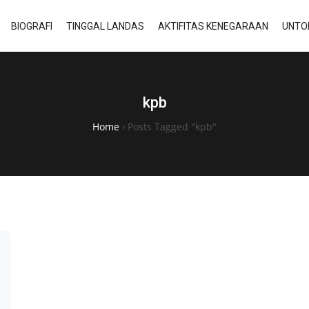
BIOGRAFI
TINGGAL LANDAS
AKTIFITAS KENEGARAAN
UNTO
kpb
Home
›
Posts Tagged "kpb"