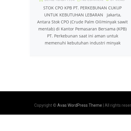
STOK CPO KPB PT. PERKEBUNAN CUKUP
UNTUK KEBUTUHAN LEBARAN Jakarta,
Antara Stok CPO (Crude Palm Oil/minyak sawit
mentab) di Kantor Pemasaran Bersama (KPB)
PT. Perkebunan saat ini aman untuk
memenuhi kebutuhan industri minyak
Copyright ©
Avas WordPress Theme
| All rights rese