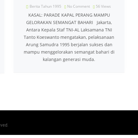
Berita Tahun 1995
No Comment
56
Views
KASAL: PARADE KAPAL PERANG MAMPU
GELORAKAN SEMANGAT BAHARI Jakarta,
Antara Kepala Staf TNI-AL Laksamana TNI
Tanto Koeswanto mengatakan, pelaksanaan
Arung Samudra 1995 berjalan sukses dan
mampu menggelorakan semangat bahari di
kalangan generasi muda.
rved.