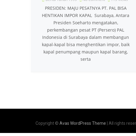
PRESIDEN: MAJU PESATNYA PT. PAL BISA
HENTIKAN IMPOR KAPAL Surabaya, Antara
Presiden Soeharto mengatakan,
perkembangan pesat PT (Persero) PAL
Indonesia di Surabaya dalam membangun
kapal-kapal bisa menghentikan impor, baik
kapal penumpang maupun kapal barang,
serta
Copyright ©
Avas WordPress Theme
| All rights rese