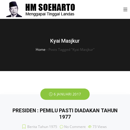
Kyai Masjkur
Home
›
Posts Tagged "Kyai Masjkur"
6 JANUARI 2017
PRESIDEN : PEMILU PASTI DIADAKAN TAHUN
1977
Berita Tahun 1975
No Comment
73
Views