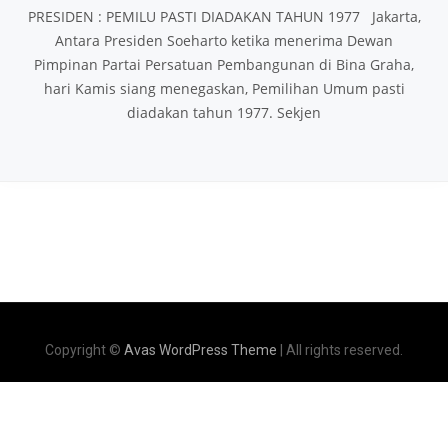
PRESIDEN : PEMILU PASTI DIADAKAN TAHUN 1977 Jakarta,
Antara Presiden Soeharto ketika menerima Dewan
Pimpinan Partai Persatuan Pembangunan di Bina Graha,
hari Kamis siang menegaskan, Pemilihan Umum pasti
diadakan tahun 1977. Sekjen
Copyright ©
Avas WordPress Theme
| All rights reserved.