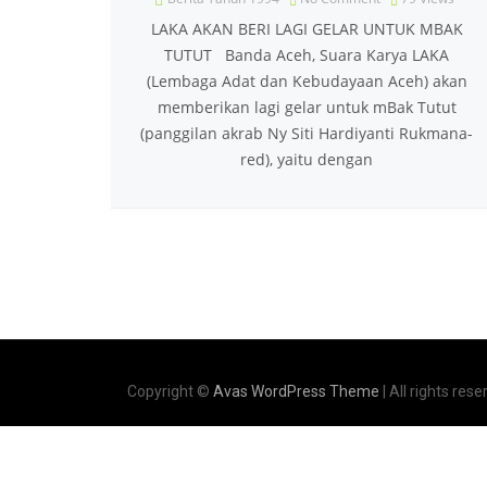
LAKA AKAN BERI LAGI GELAR UNTUK MBAK
TUTUT Banda Aceh, Suara Karya LAKA
(Lembaga Adat dan Kebudayaan Aceh) akan
memberikan lagi gelar untuk mBak Tutut
(panggilan akrab Ny Siti Hardiyanti Rukmana-
red), yaitu dengan
Copyright ©
Avas WordPress Theme
| All rights rese