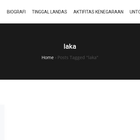
BIOGRAFI
TINGGAL LANDAS
AKTIFITAS KENEGARAAN
UNTO
laka
Home
›
Posts Tagged "laka"