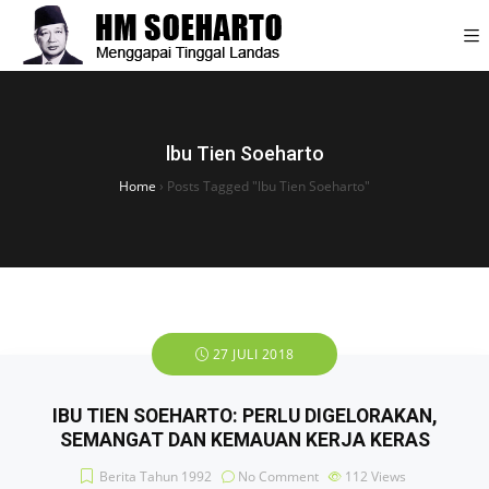
lbu Tien Soeharto
Home
›
Posts Tagged "lbu Tien Soeharto"
27 JULI 2018
IBU TIEN SOEHARTO: PERLU DIGELORAKAN,
SEMANGAT DAN KEMAUAN KERJA KERAS
Berita Tahun 1992
No Comment
112
Views