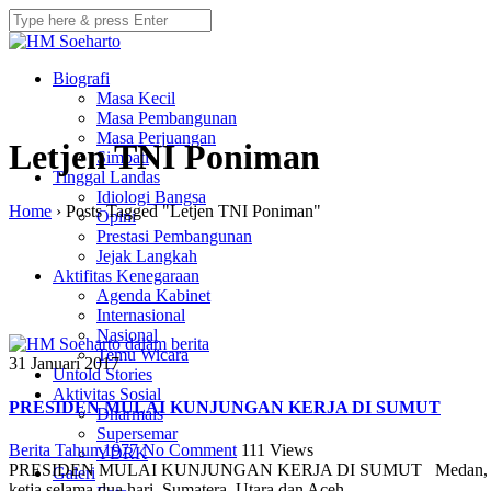
Biografi
Masa Kecil
Masa Pembangunan
Masa Perjuangan
Letjen TNI Poniman
Simpati
Tinggal Landas
Idiologi Bangsa
Home
›
Posts Tagged "Letjen TNI Poniman"
Opini
Prestasi Pembangunan
Jejak Langkah
Aktifitas Kenegaraan
Agenda Kabinet
Internasional
Nasional
Temu Wicara
31 Januari 2017
Untold Stories
Aktivitas Sosial
PRESIDEN MULAI KUNJUNGAN KERJA DI SUMUT
Dharmais
Supersemar
Berita Tahun 1977
No Comment
111
Views
YDRK
PRESIDEN MULAI KUNJUNGAN KERJA DI SUMUT Medan, Antara Pre
Galeri
ketja selama dua hari, Sumatera, Utara dan Aceh,