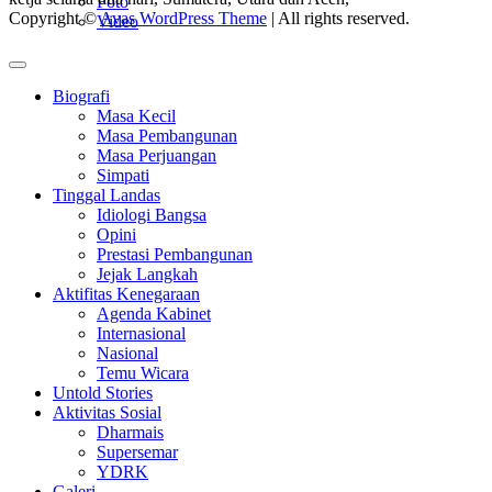
Foto
Copyright ©
Avas WordPress Theme
| All rights reserved.
Video
Biografi
Masa Kecil
Masa Pembangunan
Masa Perjuangan
Simpati
Tinggal Landas
Idiologi Bangsa
Opini
Prestasi Pembangunan
Jejak Langkah
Aktifitas Kenegaraan
Agenda Kabinet
Internasional
Nasional
Temu Wicara
Untold Stories
Aktivitas Sosial
Dharmais
Supersemar
YDRK
Galeri