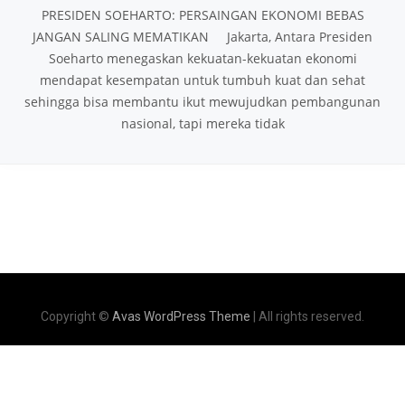
PRESIDEN SOEHARTO: PERSAINGAN EKONOMI BEBAS
JANGAN SALING MEMATIKAN Jakarta, Antara Presiden
Soeharto menegaskan kekuatan-kekuatan ekonomi
mendapat kesempatan untuk tumbuh kuat dan sehat
sehingga bisa membantu ikut mewujudkan pembangunan
nasional, tapi mereka tidak
Copyright ©
Avas WordPress Theme
| All rights reserved.