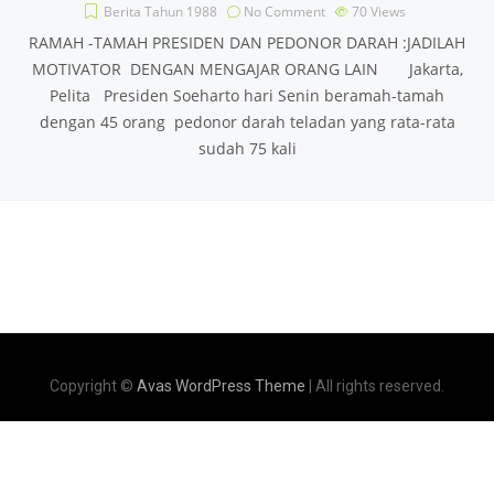
Berita Tahun 1988
No Comment
70
Views
RAMAH -TAMAH PRESIDEN DAN PEDONOR DARAH :JADILAH
MOTIVATOR DENGAN MENGAJAR ORANG LAIN Jakarta,
Pelita Presiden Soeharto hari Senin beramah-tamah
dengan 45 orang pedonor darah teladan yang rata-rata
sudah 75 kali
Copyright ©
Avas WordPress Theme
| All rights reserved.