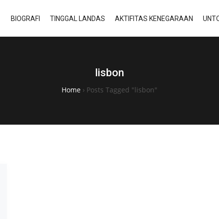
BIOGRAFI
TINGGAL LANDAS
AKTIFITAS KENEGARAAN
UNTO
lisbon
Home
›
Posts Tagged "lisbon"