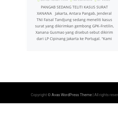
PANGAB SEDANG TELITI KASUS SURAT
XANANA Jakarta, Antara Pangab, Jenderal
TNI Faisal Tandjung sedang meneliti kasus
surat yang dikirimkan gembong GPK-Fretilin,
Xanana Gusmao yang disebut-sebut dikirim
dari LP Cipinang Jakarta ke Portugal. “Kami
Copyright ©
Avas WordPress Theme
| All rights rese